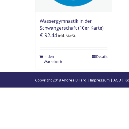
Wassergymnastik in der
Schwangerschaft (10er Karte)
€
92.44
inkl. MwSt.
In den
Details
Warenkorb
Copyright 2018 Andrea Billard |
Impressum
|
AGB
|
Ko