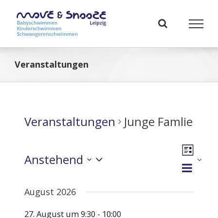
Zum
Inhalt
springen
Veranstaltungen
Veranstaltungen
Junge Famlie
Veranst
Anstehend
Ansicht
Liste
Ansich
Navigat
Datum
Naviga
wählen.
August 2026
27. August um 9:30
-
10:00