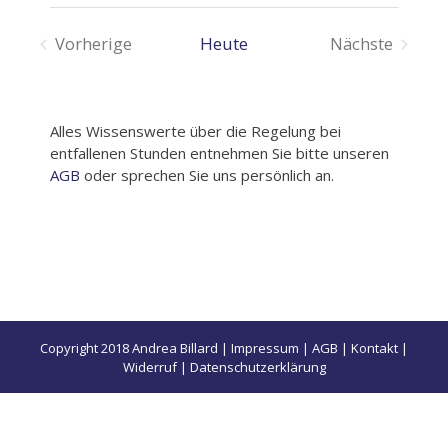
Naviga
wählen.
Vorherige
Heute
Nächste
Veranstaltungen
Veranstalt
Alles Wissenswerte über die Regelung bei
entfallenen Stunden entnehmen Sie bitte unseren
AGB
oder sprechen Sie uns persönlich an.
Copyright 2018 Andrea Billard |
Impressum
|
AGB
|
Kontakt
|
Widerruf
|
Datenschutzerklärung