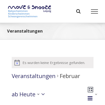
Zum
Inhalt
springen
Veranstaltungen
Es wurden keine Ergebnisse gefunden.
Veranstaltungen
Februar
Veranst
ab Heute
Ansicht
Liste
Ansich
Navigat
Datum