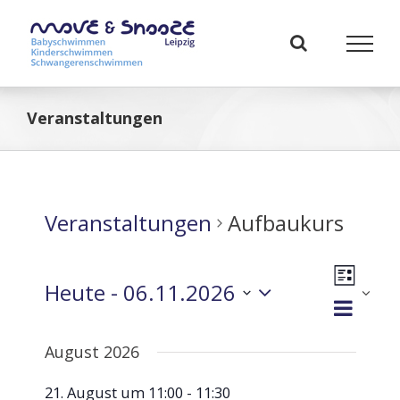
Zum
Inhalt
springen
Veranstaltungen
Veranstaltungen
Aufbaukurs
Veranst
Heute
 - 
06.11.2026
Ansicht
Liste
Ansich
Navigat
Datum
Naviga
wählen.
August 2026
21. August um 11:00
-
11:30