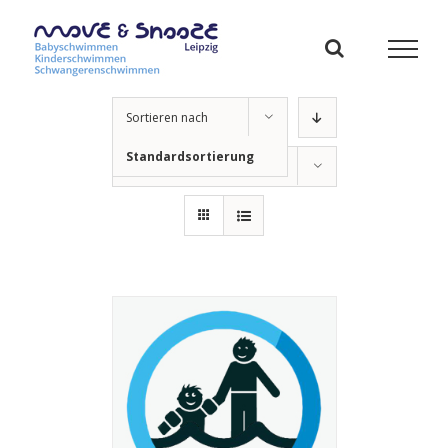
Zum
Inhalt
springen
Sortieren nach
Standardsortierung
Zeige
12 Veranstaltunge