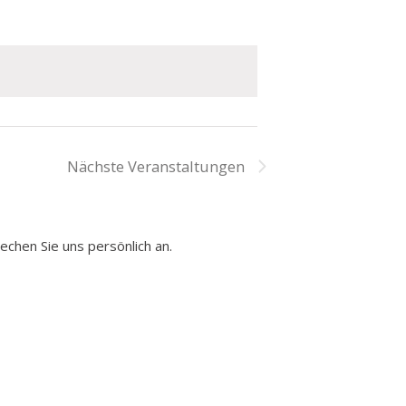
Ansichten-
Veranstaltung
Ansichten-
Navigation
Navigation
Nächste
Veranstaltungen
chen Sie uns persönlich an.